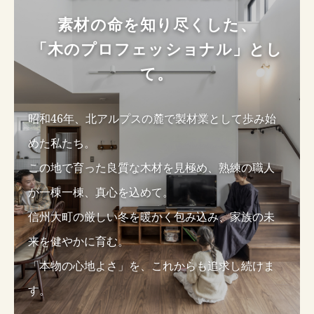
素材の命を知り尽くした、
「木のプロフェッショナル」とし
て。
昭和46年、北アルプスの麓で製材業として歩み始
めた私たち。
この地で育った良質な木材を見極め、熟練の職人
が一棟一棟、真心を込めて。
信州大町の厳しい冬を暖かく包み込み、家族の未
来を健やかに育む。
「本物の心地よさ」を、これからも追求し続けま
す。