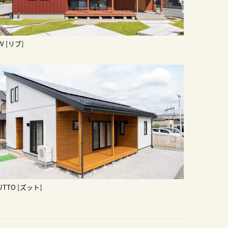
IV [リブ]
UTTO [ズット]