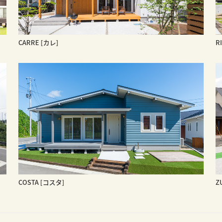
CARRE [カレ]
R
COSTA [コスタ]
Z